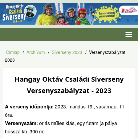
Ugrás
a
tartalomra
Fő
Címlap
Archívum
Síverseny 2023
Versenyszabályzat
Morzsa
navigáció
2023
Hangay Oktáv Családi Síverseny
Versenyszabályzat - 2023
A verseny időpontja:
2023. március 19., vasárnap, 11
óra.
Versenyszám:
óriás műlesiklás, egy futam (a pálya
hossza kb. 300 m)