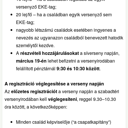
versenyző EKE-tag;
20 lej/fő – ha a családban egyik versenyző sem
EKE-tag;
nagyobb létszámú családok esetében ingyenes a
nevezés az ugyanazon családból benevezett hatodik
személytől kezdve.
A
részvételi hozzájárulásokat
a síverseny napján,
március 19-én
lehet befizetni a versenyirodában
felállított pénztárnál
9:30 és 10:30 között
.
A regisztráció véglegesítése a verseny napján
Az
előzetes regisztrációt
a verseny napján a szabadtéri
versenyirodában kell
véglegesíteni
, reggel 9.30–10.30
óra között, a következőképpen:
Minden család képviselője (“a csapatkapitány”)