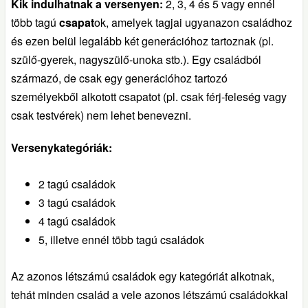
Kik indulhatnak a versenyen:
2, 3, 4 és 5 vagy ennél
több tagú
csapat
ok, amelyek tagjai ugyanazon családhoz
és ezen belül legalább két generációhoz tartoznak (pl.
szülő-gyerek, nagyszülő-unoka stb.). Egy családból
származó, de csak egy generációhoz tartozó
személyekből alkotott csapatot (pl. csak férj-feleség vagy
csak testvérek) nem lehet benevezni.
Versenykategóriák:
2 tagú családok
3 tagú családok
4 tagú családok
5, illetve ennél több tagú családok
Az azonos létszámú családok egy kategóriát alkotnak,
tehát minden család a vele azonos létszámú családokkal