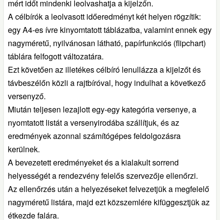
mért időt mindenki leolvashatja a kijelzőn.
A célbírók a leolvasott időeredményt két helyen rögzítik:
egy A4-es ívre kinyomtatott táblázatba, valamint ennek egy
nagyméretű, nyilvánosan látható, papírfunkciós (flipchart)
táblára felfogott változatára.
Ezt követően az illetékes célbíró lenullázza a kijelzőt és
távbeszélőn közli a rajtbíróval, hogy indulhat a következő
versenyző.
Miután teljesen lezajlott egy-egy kategória versenye, a
nyomtatott listát a versenyirodába szállítjuk, és az
eredmények azonnal számítógépes feldolgozásra
kerülnek.
A bevezetett eredményeket és a kialakult sorrend
helyességét a rendezvény felelős szervezője ellenőrzi.
Az ellenőrzés után a helyezéseket felvezetjük a megfelelő
nagyméretű listára, majd ezt közszemlére kifüggesztjük az
étkezde falára.