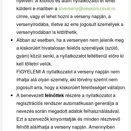
nyelven. A kitöltött és aláírt nyilatkozatot el lehet
küldeni e-mailben a
siverseny@ekekolozsvar.ro
címre, vagy el lehet hozni a verseny napján, a
versenyirodába, illetve az erre jogosult személyek a
versenyirodában is kitölthetik.
Abban az esetben, ha a versenyen nem jelenik meg
a kiskorúért hivatalosan felelős személyek (szülő,
gyám) közül senki, a nyilatkozatot feltétlenül előre ki
kell töltetni velük.
FIGYELEM! A nyilatkozatot a verseny napján nem
írhatja alá olyan személy, aki törvény szerint nem
jogosult arra, hogy a kiskorúért felelősséget vállaljon.
A benevezett
felnőttek
részére a nyilatkozatot a
regisztrációs rendszer automatikusan generálja a
nevezés során megadott adatok felhasználásával.
Ezt a szervezők kinyomtatják és minden résztvevő
felnőtt aláírhatja a verseny napján. Amennyiben