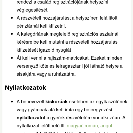
rendezi a család regisztrációjának helyszíni
véglegesítését.
A részvételi hozzájárulást a helyszínen felállított
pénztárnál kell kifizetni.
A kategóriának megfelelő regisztrációs asztalnál
kérésre be kell mutatni a részvételi hozzájárulás
kifizetését igazoló nyugtát
Át kell venni a rajtszám-matricákat. Ezeket minden
versenyző köteles felragasztani jól látható helyre a
sisakjára vagy a ruházatára.
Nyilatkozatok
A benevezett
kiskorúak
esetében az egyik szülőnek
vagy gyámnak alá kell írnia egy beleegyezési
nyilatkozatot
a gyerek részvételére vonatkozóan. A
nyilatkozat letölthető itt:
magyar
,
román
,
angol