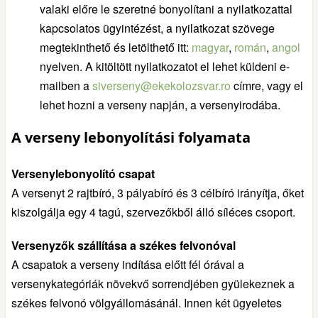
valaki előre le szeretné bonyolítani a nyilatkozattal
kapcsolatos ügyintézést, a nyilatkozat szövege
megtekinthető és letölthető itt:
magyar
,
román
,
angol
nyelven. A kitöltött nyilatkozatot el lehet küldeni e-
mailben a
siverseny@ekekolozsvar.ro
címre, vagy el
lehet hozni a verseny napján, a versenyirodába.
A verseny lebonyolítási folyamata
Versenylebonyolító csapat
A versenyt 2 rajtbíró, 3 pályabíró és 3 célbíró irányítja, őket
kiszolgálja egy 4 tagú, szervezőkből álló síléces csoport.
Versenyzők szállítása a székes felvonóval
A csapatok a verseny indítása előtt fél órával a
versenykategóriák növekvő sorrendjében gyülekeznek a
székes felvonó völgyállomásánál. Innen két ügyeletes