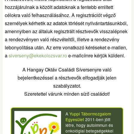
hozzájárulnak a közölt adatoknak a fentebb említett
célokra való felhasználásához. A regisztrációt végző
személyek kérhetik az adatok törlését nyilvántartásunkból,
amennyiben az általuk regisztrált résztvevők visszalépnek
a rendezvényen való részvételtől, illetve a rendezvény
lebonyolítása után. Az erre vonatkozó kéréseket e-mailen,
a
siverseny@ekekolozsvar.ro
e-mailcímre kérjük küldeni.
A Hangay Oktáv Családi Síversenyre való
bejelentkezéssel a résztvevők elfogadják jelen
szabályzatot.
Szeretettel várunk minden síző családot!
A
Yuppi Tábormozgalom
Egyesület
2011-ben jött
létre, hogy autoimmun és
onkológiai betegségekkel