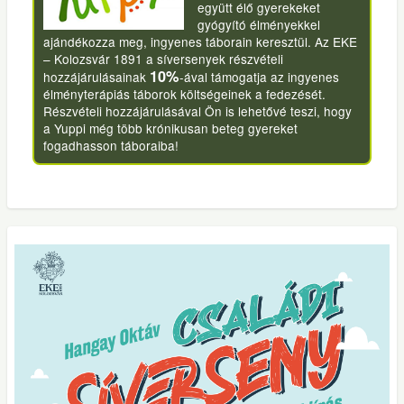
együtt élő gyerekeket
gyógyító élményekkel
ajándékozza meg, ingyenes táborain keresztül. Az EKE
– Kolozsvár 1891 a síversenyek részvételi
10%
hozzájárulásainak
-ával támogatja az ingyenes
élményterápiás táborok költségeinek a fedezését.
Részvételi hozzájárulásával Ön is lehetővé teszi, hogy
a Yuppi még több krónikusan beteg gyereket
fogadhasson táboraiba!