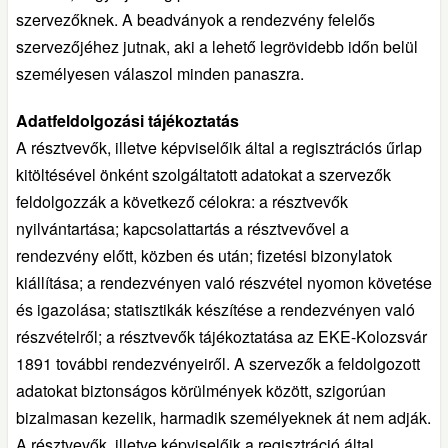
szervezőknek. A beadványok a rendezvény felelős
szervezőjéhez jutnak, aki a lehető legrövidebb időn belül
személyesen válaszol minden panaszra.
Adatfeldolgozási tájékoztatás
A résztvevők, illetve képviselőik által a regisztrációs űrlap
kitöltésével önként szolgáltatott adatokat a szervezők
feldolgozzák a következő célokra: a résztvevők
nyilvántartása; kapcsolattartás a résztvevővel a
rendezvény előtt, közben és után; fizetési bizonylatok
kiállítása; a rendezvényen való részvétel nyomon követése
és igazolása; statisztikák készítése a rendezvényen való
részvételről; a résztvevők tájékoztatása az EKE-Kolozsvár
1891 további rendezvényeiről. A szervezők a feldolgozott
adatokat biztonságos körülmények között, szigorúan
bizalmasan kezelik, harmadik személyeknek át nem adják.
A résztvevők, illetve képviselőik a regisztráció által