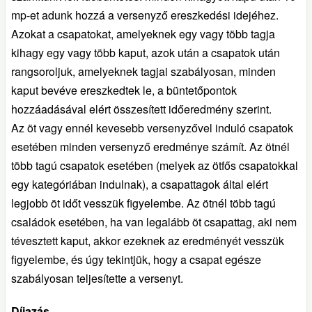
mp-et adunk hozzá a versenyző ereszkedési idejéhez.
Azokat a csapatokat, amelyeknek egy vagy több tagja
kihagy egy vagy több kaput, azok után a csapatok után
rangsoroljuk, amelyeknek tagjai szabályosan, minden
kaput bevéve ereszkedtek le, a büntetőpontok
hozzáadásával elért összesített időeredmény szerint.
Az öt vagy ennél kevesebb versenyzővel induló csapatok
esetében minden versenyző eredménye számít. Az ötnél
több tagú csapatok esetében (melyek az ötfős csapatokkal
egy kategóriában indulnak), a csapattagok által elért
legjobb öt időt vesszük figyelembe. Az ötnél több tagú
családok esetében, ha van legalább öt csapattag, aki nem
tévesztett kaput, akkor ezeknek az eredményét vesszük
figyelembe, és úgy tekintjük, hogy a csapat egésze
szabályosan teljesítette a versenyt.
Díjazás