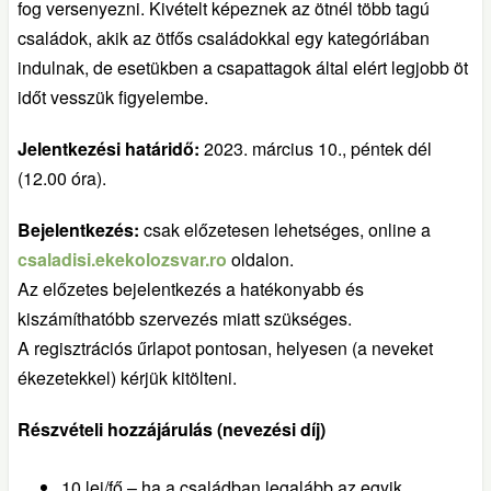
fog versenyezni. Kivételt képeznek az ötnél több tagú
családok, akik az ötfős családokkal egy kategóriában
indulnak, de esetükben a csapattagok által elért legjobb öt
időt vesszük figyelembe.
Jelentkezési határidő:
2023. március 10., péntek dél
(12.00 óra).
Bejelentkezés:
csak előzetesen lehetséges, online a
csaladisi.ekekolozsvar.ro
oldalon.
Az előzetes bejelentkezés a hatékonyabb és
kiszámíthatóbb szervezés miatt szükséges.
A regisztrációs űrlapot pontosan, helyesen (a neveket
ékezetekkel) kérjük kitölteni.
Részvételi hozzájárulás (nevezési díj)
10 lej/fő – ha a családban legalább az egyik