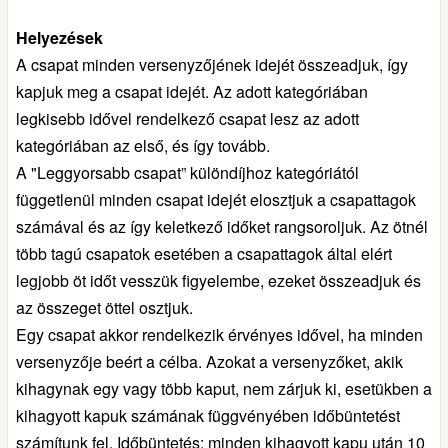
Helyezések
A csapat minden versenyzőjének idejét összeadjuk, így
kapjuk meg a csapat idejét. Az adott kategóriában
legkisebb idővel rendelkező csapat lesz az adott
kategóriában az első, és így tovább.
A "Leggyorsabb csapat” különdíjhoz kategóriától
függetlenül minden csapat idejét elosztjuk a csapattagok
számával és az így keletkező időket rangsoroljuk. Az ötnél
több tagú csapatok esetében a csapattagok által elért
legjobb öt időt vesszük figyelembe, ezeket összeadjuk és
az összeget öttel osztjuk.
Egy csapat akkor rendelkezik érvényes idővel, ha minden
versenyzője beért a célba. Azokat a versenyzőket, akik
kihagynak egy vagy több kaput, nem zárjuk ki, esetükben a
kihagyott kapuk számának függvényében időbüntetést
számítunk fel. Időbüntetés: minden kihagyott kapu után 10