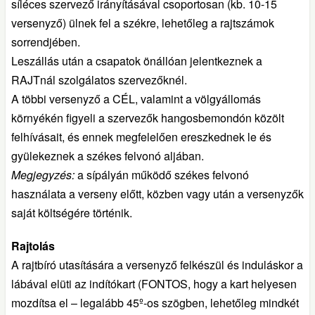
síléces szervező irányításával csoportosan (kb. 10-15
versenyző) ülnek fel a székre, lehetőleg a rajtszámok
sorrendjében.
Leszállás után a csapatok önállóan jelentkeznek a
RAJTnál szolgálatos szervezőknél.
A többi versenyző a CÉL, valamint a völgyállomás
környékén figyeli a szervezők hangosbemondón közölt
felhívásait, és ennek megfelelően ereszkednek le és
gyülekeznek a székes felvonó aljában.
Megjegyzés:
a sípályán működő székes felvonó
használata a verseny előtt, közben vagy után a versenyzők
saját költségére történik.
Rajtolás
A rajtbíró utasítására a versenyző felkészül és induláskor a
lábával elüti az indítókart (FONTOS, hogy a kart helyesen
mozdítsa el – legalább 45º-os szögben, lehetőleg mindkét