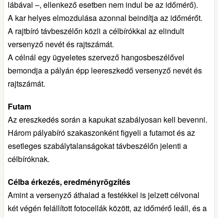
lábával –, ellenkező esetben nem indul be az időmérő).
A kar helyes elmozdulása azonnal beindítja az időmérőt.
A rajtbíró távbeszélőn közli a célbírókkal az elindult
versenyző nevét és rajtszámát.
A célnál egy ügyeletes szervező hangosbeszélővel
bemondja a pályán épp leereszkedő versenyző nevét és
rajtszámát.
Futam
Az ereszkedés során a kapukat szabályosan kell bevenni.
Három pályabíró szakaszonként figyeli a futamot és az
esetleges szabálytalanságokat távbeszélőn jelenti a
célbíróknak.
Célba érkezés, eredményrögzítés
Amint a versenyző áthalad a festékkel is jelzett célvonal
két végén felállított fotocellák között, az időmérő leáll, és a