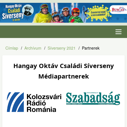
Ugrás
a
tartalomra
Fő
Címlap
Archívum
Síverseny 2021
Partnerek
Morzsa
navigáció
Hangay Oktáv Családi Síverseny
Médiapartnerek