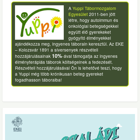
A
Yuppi Tábormozgalom
Egyesület
2011-ben jött
létre, hogy autoimmun és
onkológiai betegségekkel
együtt élő gyerekeket
gyógyító élményekkel
ajándékozza meg, ingyenes táborain keresztül. Az EKE
– Kolozsvár 1891 a síversenyek részvételi
10%
hozzájárulásainak
-ával támogatja az ingyenes
élményterápiás táborok költségeinek a fedezését.
Részvételi hozzájárulásával Ön is lehetővé teszi, hogy
a Yuppi még több krónikusan beteg gyereket
fogadhasson táboraiba!