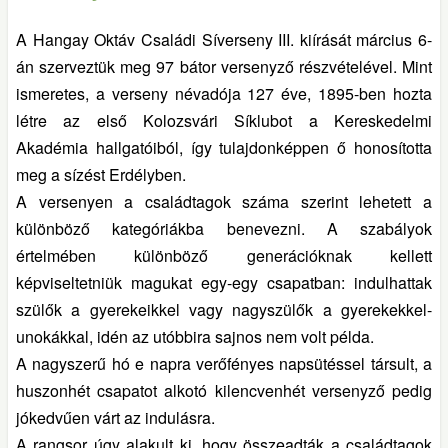
A Hangay Oktáv Családi Síverseny III. kiírását március 6-
án szerveztük meg 97 bátor versenyző részvételével. Mint
ismeretes, a verseny névadója 127 éve, 1895-ben hozta
létre az első Kolozsvári Síklubot a Kereskedelmi
Akadémia hallgatóiból, így tulajdonképpen ő honosította
meg a sízést Erdélyben.
A versenyen a családtagok száma szerint lehetett a
különböző kategóriákba benevezni. A szabályok
értelmében különböző generációknak kellett
képviseltetniük magukat egy-egy csapatban: indulhattak
szülők a gyerekeikkel vagy nagyszülők a gyerekekkel-
unokákkal, idén az utóbbira sajnos nem volt példa.
A nagyszerű hó e napra verőfényes napsütéssel társult, a
huszonhét csapatot alkotó kilencvenhét versenyző pedig
jókedvűen várt az indulásra.
A rangsor úgy alakult ki, hogy összeadták a családtagok