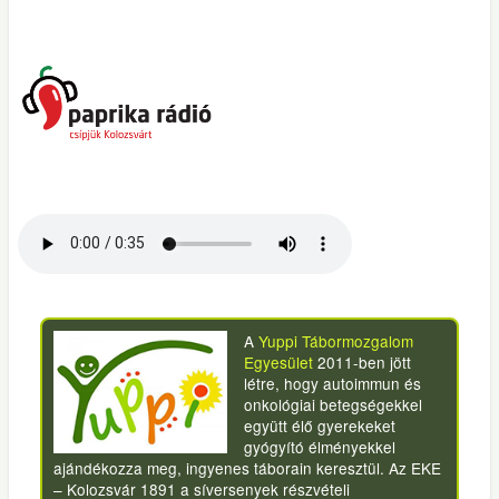
A
Yuppi Tábormozgalom
Egyesület
2011-ben jött
létre, hogy autoimmun és
onkológiai betegségekkel
együtt élő gyerekeket
gyógyító élményekkel
ajándékozza meg, ingyenes táborain keresztül. Az EKE
– Kolozsvár 1891 a síversenyek részvételi