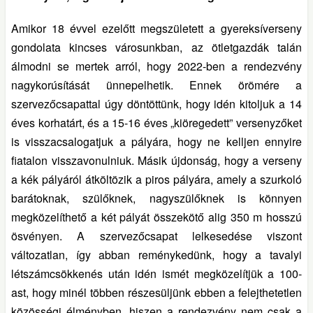
Amikor 18 évvel ezelőtt megszületett a gyereksíverseny
gondolata kincses városunkban, az ötletgazdák talán
álmodni se mertek arról, hogy 2022-ben a rendezvény
nagykorúsítását ünnepelhetik. Ennek örömére a
szervezőcsapattal úgy döntöttünk, hogy idén kitoljuk a 14
éves korhatárt, és a 15-16 éves „kiöregedett” versenyzőket
is visszacsalogatjuk a pályára, hogy ne kelljen ennyire
fiatalon visszavonulniuk. Másik újdonság, hogy a verseny
a kék pályáról átköltözik a piros pályára, amely a szurkoló
barátoknak, szülőknek, nagyszülőknek is könnyen
megközelíthető a két pályát összekötő alig 350 m hosszú
ösvényen. A szervezőcsapat lelkesedése viszont
változatlan, így abban reménykedünk, hogy a tavalyi
létszámcsökkenés után idén ismét megközelítjük a 100-
ast, hogy minél többen részesüljünk ebben a felejthetetlen
közösségi élményben, hiszen a rendezvény nem csak a