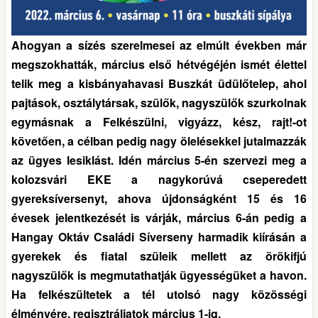
Ahogyan a sízés szerelmesei az elmúlt években már
megszokhatták, március első hétvégéjén ismét élettel
telik meg a kisbányahavasi Buszkát üdülőtelep, ahol
pajtások, osztálytársak, szülők, nagyszülők szurkolnak
egymásnak a Felkészülni, vigyázz, kész, rajt!-ot
követően, a célban pedig nagy ölelésekkel jutalmazzák
az ügyes lesiklást. Idén március 5-én szervezi meg a
kolozsvári EKE a nagykorúvá cseperedett
gyereksíversenyt, ahova újdonságként 15 és 16
évesek jelentkezését is várják, március 6-án pedig a
Hangay Oktáv Családi Síverseny harmadik kiírásán a
gyerekek és fiatal szüleik mellett az örökifjú
nagyszülők is megmutathatják ügyességüket a havon.
Ha felkészültetek a tél utolsó nagy közösségi
élményére, regisztráljatok március 1-ig.