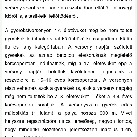
versenyzésről szól, hanem a szabadban eltöltött minőségi
időről is, a testi-lelki feltöltődésről.
A gyereksíversenyen 17. életévüket még be nem töltött
gyerekek indulhatnak hat különböző korcsoportban, külön
fiú és lány kategóriában. A verseny napján született
gyerekek az aznap betöltött életkoruknak megfelelő
korcsoportban indulhatnak, míg a 17. életévüket épp a
verseny napján betöltők kivételesen jogosultak a
részvételre a 15–16 éves korcsoportban. A versenyen
részt vehetnek azok a gyerekek is, akik a verseny napjáig
még nem töltötték be a 3. életévüket – őket a 3-4 éves
korcsoportba soroljuk. A versenyszám gyerek óriás
műlesiklás (1 futam), a pálya hossza 300 m. Mivel
helyszíni regisztrációra nincs lehetőség, nagyon fontos,
hogy mindenki előzetesen jelentkezzen március 1-én,