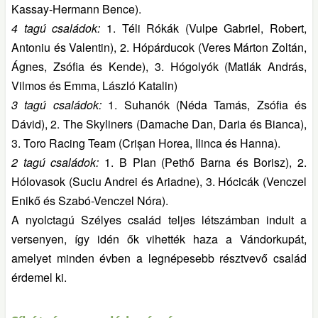
Kassay-Hermann Bence).
4 tagú családok:
1. Téli Rókák (Vulpe Gabriel, Robert,
Antoniu és Valentin), 2. Hópárducok (Veres Márton Zoltán,
Ágnes, Zsófia és Kende), 3. Hógolyók (Matlák András,
Vilmos és Emma, László Katalin)
3 tagú családok:
1. Suhanók (Néda Tamás, Zsófia és
Dávid), 2. The Skyliners (Damache Dan, Daria és Bianca),
3. Toro Racing Team (Crișan Horea, Ilinca és Hanna).
2 tagú családok:
1. B Plan (Pethő Barna és Borisz), 2.
Hólovasok (Suciu Andrei és Ariadne), 3. Hócicák (Venczel
Enikő és Szabó-Venczel Nóra).
A nyolctagú Szélyes család teljes létszámban indult a
versenyen, így idén ők vihették haza a Vándorkupát,
amelyet minden évben a legnépesebb résztvevő család
érdemel ki.