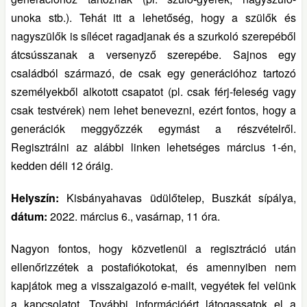
unoka stb.). Tehát itt a lehetőség, hogy a szülők és
nagyszülők is sílécet ragadjanak és a szurkoló szerepéből
átcsússzanak a versenyző szerepébe. Sajnos egy
családból származó, de csak egy generációhoz tartozó
személyekből alkotott csapatot (pl. csak férj-feleség vagy
csak testvérek) nem lehet benevezni, ezért fontos, hogy a
generációk meggyőzzék egymást a részvételről.
Regisztrálni az alábbi linken lehetséges március 1-én,
kedden déli 12 óráig.
Helyszín:
Kisbányahavas üdülőtelep, Buszkát sípálya,
dátum:
2022. március 6., vasárnap, 11 óra.
Nagyon fontos, hogy közvetlenül a regisztráció után
ellenőrizzétek a postafiókotokat, és amennyiben nem
kapjátok meg a visszaigazoló e-mailt, vegyétek fel velünk
a kapcsolatot. További információért látogassatok el a