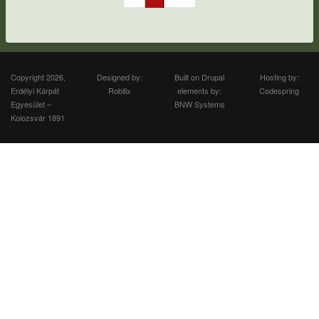
Copyright 2026,
Designed by:
Built on
Drupal
Hosting by:
Erdélyi Kárpát
Robilix
elements by:
Codespring
Egyesület –
BNW Systems
Kolozsvár 1891