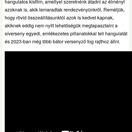
hangulatos kisfilm, amellyel szeretnénk átadni az élményt
azoknak is, akik lemaradtak rendezvényünkről. Reméljük,
hogy rövid összeállításunktól azok is kedvet kapnak,
akiknek eddig nem nyílt lehetőségük megtapasztalni a
síverseny egyedi, emlékezetes pillanatokkal teli hangulatát
és 2023-ban még több bátor versenyző fog rajthoz állni.