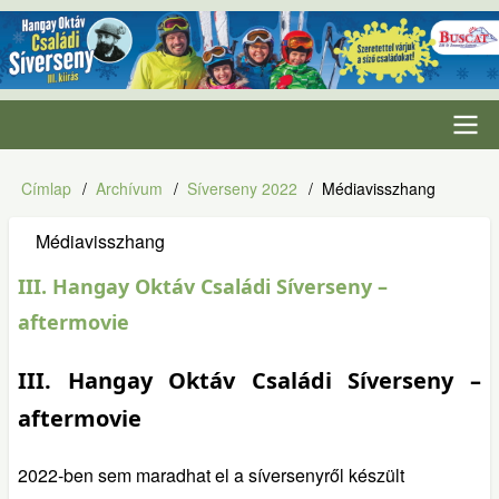
Ugrás
a
tartalomra
Fő
Címlap
Archívum
Síverseny 2022
Médiavisszhang
Morzsa
navigáció
Médiavisszhang
III. Hangay Oktáv Családi Síverseny –
aftermovie
III. Hangay Oktáv Családi Síverseny –
aftermovie
2022-ben sem maradhat el a síversenyről készült