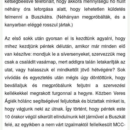
kétségbeesve telefonált, hogy akkora mennyiségű hó hullt
néhány óra leforgása alatt, hogy lehetetlen küldetés
felmenni a Buszkátra. (Néhányan megpróbálták, és a
kanyarban eléggé rosszul jártak.)
Az első sokk után gyorsan el is kezdtünk agyalni, hogy
mihez kezdjünk péntek délután, amikor már minden elő
van készítve: mondjuk le a síversenyeket, szervezzük meg
csak a családit vasárnap, mert addigra talán letakarítják az
utat, vagy halasszuk el mindkettőt jövő hétvégére? Sok
vívódás és egyeztetés után mégis úgy döntöttünk, hogy
bevállaljuk és megpróbálunk feljutni a szervezési
kellékekkel megrakott furgonnal a hegyre. Közben Veres
Ágiék hólánc segítségével feljutottak és biztattak minket is,
hogy vágjunk neki az útnak. Így történt, hogy péntek este
10 órakor végül sikerült elindulnunk két járművel a Buszkát
felé, az egyikben a nem várt izgalmaktól fellelkesült MCC-