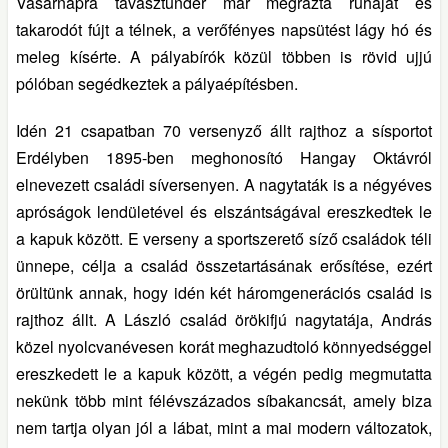
Vasárnapra tavasztündér már megrázta ruháját és
takarodót fújt a télnek, a verőfényes napsütést lágy hó és
meleg kísérte. A pályabírók közül többen is rövid ujjú
pólóban segédkeztek a pályaépítésben.
Idén 21 csapatban 70 versenyző állt rajthoz a sísportot
Erdélyben 1895-ben meghonosító Hangay Oktávról
elnevezett családi síversenyen. A nagytaták is a négyéves
apróságok lendületével és elszántságával ereszkedtek le
a kapuk között. E verseny a sportszerető síző családok téli
ünnepe, célja a család összetartásának erősítése, ezért
örültünk annak, hogy idén két háromgenerációs család is
rajthoz állt. A László család örökifjú nagytatája, András
közel nyolcvanévesen korát meghazudtoló könnyedséggel
ereszkedett le a kapuk között, a végén pedig megmutatta
nekünk több mint félévszázados síbakancsát, amely biza
nem tartja olyan jól a lábat, mint a mai modern változatok,