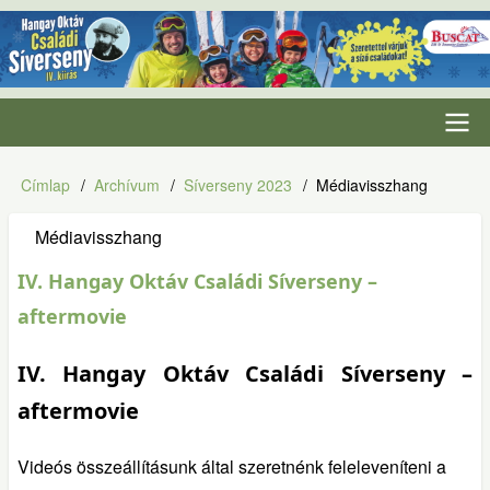
Ugrás
a
tartalomra
Fő
Címlap
Archívum
Síverseny 2023
Médiavisszhang
Morzsa
navigáció
Médiavisszhang
IV. Hangay Oktáv Családi Síverseny –
aftermovie
IV. Hangay Oktáv Családi Síverseny –
aftermovie
Videós összeállításunk által szeretnénk feleleveníteni a