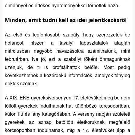
élménnyel és értékes nyereményekkel térhettek haza.
Minden, amit tudni kell az idei jelentkezésről
Az első és legfontosabb szabály, hogy szerezzetek be
hóláncot, hiszen a tavalyi tapasztalatok alapján
márciusban nagyobb havazásokra számíthatunk, mint
februárban. Na jó, ezt a szabályt főként önmagunknak
üzenjük, de ti is profitálhattok belőle. Most pedig
következhetnek a közérdekű információk, amelyek tényleg
nektek szólnak.
A XIX. EKE-gyereksíversenyen 17. életévüket még be nem
töltött gyerekek indulhatnak hat különböző korcsoportban,
külön fiú és lány kategóriában. A verseny napján született
gyerekek az aznap betöltött életkoruknak megfelelő
korcsoportban indulhatnak, míg a 17. életévüket épp a