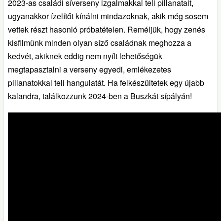
2023-as családi síverseny izgalmakkal teli pillanatait,
ugyanakkor ízelítőt kínálni mindazoknak, akik még sosem
vettek részt hasonló próbatételen. Reméljük, hogy zenés
kisfilmünk minden olyan síző családnak meghozza a
kedvét, akiknek eddig nem nyílt lehetőségük
megtapasztalni a verseny egyedi, emlékezetes
pillanatokkal teli hangulatát. Ha felkészültetek egy újabb
kalandra, találkozzunk 2024-ben a Buszkát sípályán!