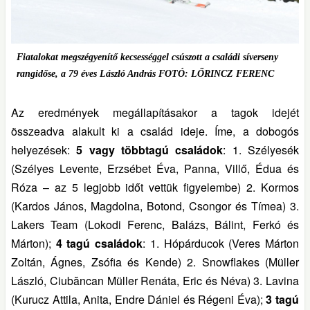
Fiatalokat megszégyenítő kecsességgel csúszott a családi síverseny
rangidőse, a 79 éves László András FOTÓ: LŐRINCZ FERENC
Az eredmények megállapításakor a tagok idejét
összeadva alakult ki a család ideje. Íme, a dobogós
helyezések:
5 vagy többtagú családok
: 1. Szélyesék
(Szélyes Levente, Erzsébet Éva, Panna, Villő, Édua és
Róza – az 5 legjobb időt vettük figyelembe) 2. Kormos
(Kardos János, Magdolna, Botond, Csongor és Tímea) 3.
Lakers Team (Lokodi Ferenc, Balázs, Bálint, Ferkó és
Márton);
4 tagú családok
: 1. Hópárducok (Veres Márton
Zoltán, Ágnes, Zsófia és Kende) 2. Snowflakes (Müller
László, Ciubăncan Müller Renáta, Eric és Néva) 3. Lavina
(Kurucz Attila, Anita, Endre Dániel és Régeni Éva);
3 tagú