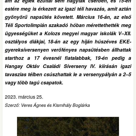
ám az égiek ezúttal sem hagytak cserben, és 15-én
estére meg is érkezett az igazi téli havazás, amit aztán
gyönyörű napsütés követett. Március 16-án, az első
Téli Sportolimpián szakadó hóban mérettethették meg
ügyességüket a Kolozs megyei magyar iskolák V–XII.
osztályos diákjai, 18-án az egy híján húszéves EKE-
gyereksíversenyen verőfényes napsütésben állhattak
starthoz a 17 évesnél fiatalabbak, 19-én pedig a
Hangay Oktáv Családi Síverseny IV. kiírásán igazi
tavaszias télben csúszhattak le a versenypályán a 2–5
vagy több tagú csapatok.
2023. március 25.
Szerző: Veres Ágnes és Kismihály Boglárka