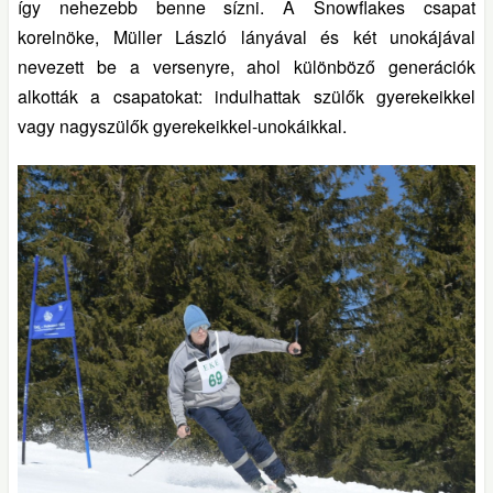
így nehezebb benne sízni. A Snowflakes csapat
korelnöke, Müller László lányával és két unokájával
nevezett be a versenyre, ahol különböző generációk
alkották a csapatokat: indulhattak szülők gyerekeikkel
vagy nagyszülők gyerekeikkel-unokáikkal.