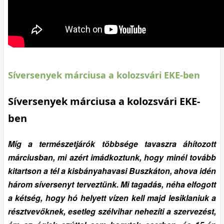
Síversenyek márciusa a kolozsvári EKE-ben
Síversenyek márciusa a kolozsvári EKE-
ben
Míg a természetjárók többsége tavaszra áhítozott
márciusban, mi azért imádkoztunk, hogy minél tovább
kitartson a tél a kisbányahavasi Buszkáton, ahova idén
három síversenyt terveztünk. Mi tagadás, néha elfogott
a kétség, hogy hó helyett vízen kell majd lesiklaniuk a
résztvevőknek, esetleg szélvihar nehezíti a szervezést,