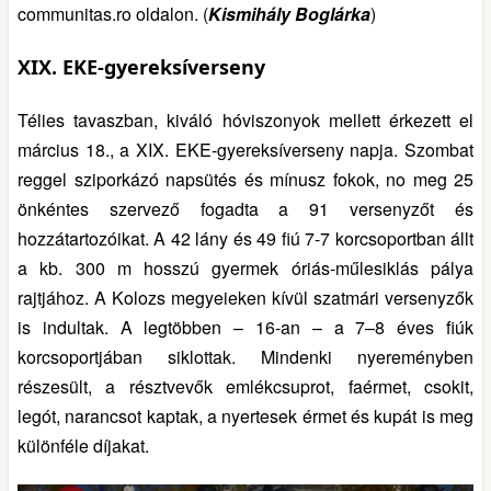
communitas.ro oldalon. (
Kismihály Boglárka
)
XIX. EKE-gyereksíverseny
Télies tavaszban, kiváló hóviszonyok mellett érkezett el
március 18., a XIX. EKE-gyereksíverseny napja. Szombat
reggel sziporkázó napsütés és mínusz fokok, no meg 25
önkéntes szervező fogadta a 91 versenyzőt és
hozzátartozóikat. A 42 lány és 49 fiú 7-7 korcsoportban állt
a kb. 300 m hosszú gyermek óriás-műlesiklás pálya
rajtjához. A Kolozs megyeieken kívül szatmári versenyzők
is indultak. A legtöbben – 16-an – a 7–8 éves fiúk
korcsoportjában siklottak. Mindenki nyereményben
részesült, a résztvevők emlékcsuprot, faérmet, csokit,
legót, narancsot kaptak, a nyertesek érmet és kupát is meg
különféle díjakat.