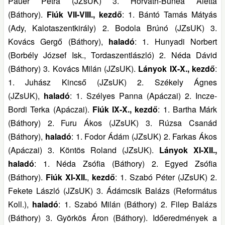
Pauer Petra (JZsUK) 3. Horváth-Bunea Aletta
(Báthory).
Fiúk VII-VIII., kezdő
: 1. Bántó Tamás Mátyás
(Ady, Kalotaszentkirály) 2. Bodola Brúnó (JZsUK) 3.
Kovács Gergő (Báthory),
haladó
: 1. Hunyadi Norbert
(Borbély József Isk., Tordaszentlászló) 2. Néda Dávid
(Báthory) 3. Kovács Milán (JZsUK).
Lányok IX-X., kezdő
:
1. Juhász Kincső (JZsUK) 2. Székely Ágnes
(JZsUK),
haladó
: 1. Szélyes Panna (Apáczai) 2. Incze-
Bordi Terka (Apáczai).
Fiúk IX-X., kezdő
: 1. Bartha Márk
(Báthory) 2. Furu Ákos (JZsUK) 3. Rúzsa Csanád
(Báthory),
haladó
: 1. Fodor Ádám (JZsUK) 2. Farkas Ákos
(Apáczai) 3. Köntös Roland (JZsUK).
Lányok XI-XII.,
haladó
: 1. Néda Zsófia (Báthory) 2. Egyed Zsófia
(Báthory).
Fiúk XI-XII.
,
kezdő
: 1. Szabó Péter (JZsUK) 2.
Fekete László (JZsUK) 3. Ádámcsik Balázs (Református
Koll.),
haladó
: 1. Szabó Milán (Báthory) 2. Filep Balázs
(Báthory) 3. Györkös Áron (Báthory). Időeredmények a