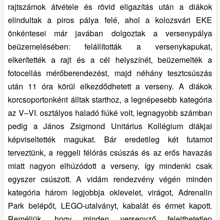
rajtszámok átvétele és rövid eligazítás után a diákok
elindultak a piros pálya felé, ahol a kolozsvári EKE
önkéntesei már javában dolgoztak a versenypálya
beüzemelésében: felállították a versenykapukat,
elkerítették a rajt és a cél helyszínét, beüzemelték a
fotocellás mérőberendezést, majd néhány tesztcsúszás
után 11 óra körül elkezdődhetett a verseny. A diákok
korcsoportonként álltak starthoz, a legnépesebb kategória
az V–VI. osztályos haladó fiúké volt, legnagyobb számban
pedig a János Zsigmond Unitárius Kollégium diákjai
képviseltették magukat. Bár eredetileg két futamot
terveztünk, a reggeli félórás csúszás és az erős havazás
miatt nagyon elhúzódott a verseny, így mindenki csak
egyszer csúszott. A vidám rendezvény végén minden
kategória három legjobbja oklevelet, virágot, Adrenalin
Park belépőt, LEGO-utalványt, kabalát és érmet kapott.
Reméljük, hogy minden versenyző felejthetetlen