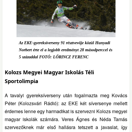
Az EKE-gyereksíverseny 91 résztvevője közül Hunyadi
Norbert érte el a legjobb eredményt 28 másodperccel és
5 századdal FOTÓ: LŐRINCZ FERENC
Kolozs Megyei Magyar Iskolás Téli
Sportolimpia
A tavalyi gyereksíverseny után fogalmazta meg Kovács
Péter (Kolozsvári Rádió): az EKE két síversenye mellett
érdemes lenne egy harmadikat is szervezni Kolozs megyei
magyar iskolák számára. Veres Ágnes és Néda Tamás
szervezőknek már első hallásra tetszett a javaslat, így