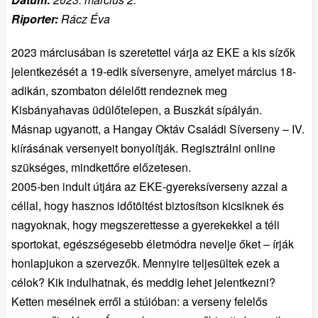
Riporter:
Rácz Éva
2023 márciusában is szeretettel várja az EKE a kis sízők
jelentkezését a 19-edik síversenyre, amelyet március 18-
adikán, szombaton délelőtt rendeznek meg
Kisbányahavas üdülőtelepen, a Buszkát sípályán.
Másnap ugyanott, a Hangay Oktáv Családi Síverseny – IV.
kiírásának versenyeit bonyolítják. Regisztrálni online
szükséges, mindkettőre előzetesen.
2005-ben indult útjára az EKE-gyereksíverseny azzal a
céllal, hogy hasznos időtöltést biztosítson kicsiknek és
nagyoknak, hogy megszerettesse a gyerekekkel a téli
sportokat, egészségesebb életmódra nevelje őket – írják
honlapjukon a szervezők. Mennyire teljesültek ezek a
célok? Kik indulhatnak, és meddig lehet jelentkezni?
Ketten mesélnek erről a stúióban: a verseny felelős