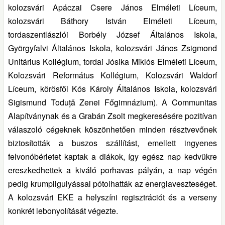
kolozsvári Apáczai Csere János Elméleti Líceum,
kolozsvári Báthory István Elméleti Líceum,
tordaszentlászlói Borbély József Általános Iskola,
Györgyfalvi Általános Iskola, kolozsvári János Zsigmond
Unitárius Kollégium, tordai Jósika Miklós Elméleti Líceum,
Kolozsvári Református Kollégium, Kolozsvári Waldorf
Líceum, körösfői Kós Károly Általános Iskola, kolozsvári
Sigismund Toduță Zenei Főgimnázium). A Communitas
Alapítványnak és a Grabán Zsolt megkeresésére pozitívan
válaszoló cégeknek köszönhetően minden résztvevőnek
biztosították a buszos szállítást, emellett ingyenes
felvonóbérletet kaptak a diákok, így egész nap kedvükre
ereszkedhettek a kiváló porhavas pályán, a nap végén
pedig krumpligulyással pótolhatták az energiaveszteséget.
A kolozsvári EKE a helyszíni regisztrációt és a verseny
konkrét lebonyolítását végezte.