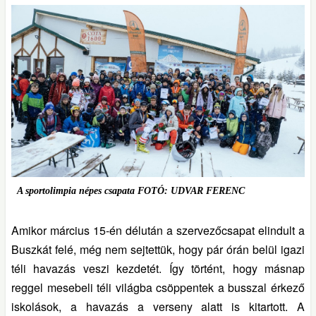
A sportolimpia népes csapata FOTÓ: UDVAR FERENC
Amikor március 15-én délután a szervezőcsapat elindult a
Buszkát felé, még nem sejtettük, hogy pár órán belül igazi
téli havazás veszi kezdetét. Így történt, hogy másnap
reggel mesebeli téli világba csöppentek a busszal érkező
iskolások, a havazás a verseny alatt is kitartott. A