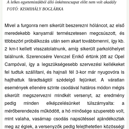
A lelkes egyetemistákból álló önkéntescsapat előtt nem volt akadály
FOTÓ: KISMIHÁLY BOGLÁRKA
Mivel a furgonra nem sikerült beszerezni hóláncot, az első
meredekebb kanyarnál természetesen megcsúszott, és
többszöri próbálkozás után sem akart továbbmenni, így kb.
2 km-t kellett visszatolatnunk, amíg sikerült parkolóhelyet
találnunk. Szerencsére Venczel Enikő értünk jött az Opel
Campóval, így a legszükségesebb szervezési kellékeket
fel tudtuk szállítani, és hajnali fél 3-kor már nyugovóra is
hajthattuk fáradtságtól szédelgő fejünket. A váratlan
események ellenére szinte csodával határos módon mégis
sikerült megszervezni mindkét versenyt, az eredmény
pedig minden elképzelésünket túlszárnyalta: a
mérőberendezés működött, a hó minősége szuperebb volt,
mint valaha, vasárnap csodás napsütéssel ajándékoztak
meg az égiek, a versenyzők pedig felejthetetlen közösségi