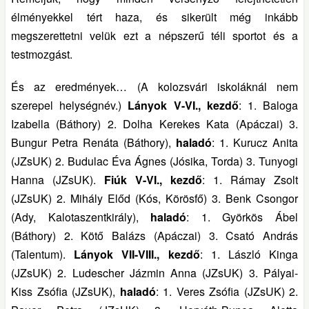
élményekkel tért haza, és sikerült még inkább
megszerettetni velük ezt a népszerű téli sportot és a
testmozgást.
És az eredmények… (A kolozsvári iskoláknál nem
szerepel helységnév.)
Lányok V-VI., kezdő
: 1. Baloga
Izabella (Báthory) 2. Dolha Kerekes Kata (Apáczai) 3.
Bungur Petra Renáta (Báthory),
haladó
: 1. Kurucz Anita
(JZsUK) 2. Budulac Éva Ágnes (Jósika, Torda) 3. Tunyogi
Hanna (JZsUK).
Fiúk V-VI., kezdő
: 1. Rámay Zsolt
(JZsUK) 2. Mihály Előd (Kós, Körösfő) 3. Benk Csongor
(Ady, Kalotaszentkirály),
haladó
: 1. Györkös Ábel
(Báthory) 2. Kötő Balázs (Apáczai) 3. Csató András
(Talentum).
Lányok VII-VIII., kezdő
: 1. László Kinga
(JZsUK) 2. Ludescher Jázmin Anna (JZsUK) 3. Pályai-
Kiss Zsófia (JZsUK),
haladó
: 1. Veres Zsófia (JZsUK) 2.