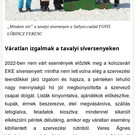
„Mindent vitt” a tavalyi síversenyen a Szélyes-család FOTÓ:
LŐRINCZ FERENC
Váratlan izgalmak a tavalyi síversenyeken
2022-ben nem várt események előzték meg a kolozsvári
EKE síversenyeit: mintha nem lett volna elég a szervezési
teendőkkel járó izgalom és hajsza, a pénteken lehulló
nagy mennyiségű hó jól megbonyolította a szervező
csapat dolgát. Listák kinyomtatva, ajándékok előkészítve,
kupák, érmek beszerezve, étel megvásárolva, szállás
lefoglalva, feladatok kiosztva: mindennel sikerült
elkészülni péntek délutánig, amikor egy váratlan esemény
kibillentett a szervezési rutinból. Veres Ágnes