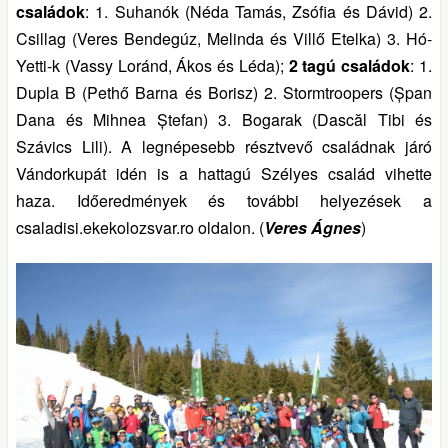
családok
: 1. Suhanók (Néda Tamás, Zsófia és Dávid) 2.
Csillag (Veres Bendegúz, Melinda és Villő Etelka) 3. Hó-
Yetti-k (Vassy Loránd, Ákos és Léda);
2 tagú családok
: 1.
Dupla B (Pethő Barna és Borisz) 2. Stormtroopers (Șpan
Dana és Mihnea Ștefan) 3. Bogarak (Dascăl Tibi és
Szávics Lili). A legnépesebb résztvevő családnak járó
Vándorkupát idén is a hattagú Szélyes család vihette
haza. Időeredmények és további helyezések a
csaladisi.ekekolozsvar.ro oldalon. (
Veres Ágnes
)