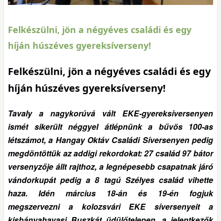
Felkészülni, jön a négyéves családi és egy
híján húszéves gyereksíverseny!
Felkészülni, jön a négyéves családi és egy
híján húszéves gyereksíverseny!
Tavaly a nagykorúvá vált EKE-gyereksíversenyen
ismét sikerült néggyel átlépnünk a bűvös 100-as
létszámot, a Hangay Oktáv Családi Síversenyen pedig
megdöntöttük az addigi rekordokat: 27 család 97 bátor
versenyzője állt rajthoz, a legnépesebb csapatnak járó
vándorkupát pedig a 8 tagú Szélyes család vihette
haza. Idén március 18-án és 19-én fogjuk
megszervezni a kolozsvári EKE síversenyeit a
kisbányahavasi Buszkát üdülőtelepen, a jelentkezők