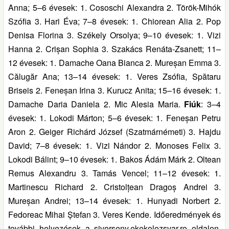
Anna; 5–6 évesek: 1. Cososchi Alexandra 2. Török-Mihók
Szófia 3. Hari Éva; 7–8 évesek: 1. Chiorean Alia 2. Pop
Denisa Florina 3. Székely Orsolya; 9–10 évesek: 1. Vizi
Hanna 2. Crișan Sophia 3. Szakács Renáta-Zsanett; 11–
12 évesek: 1. Damache Oana Bianca 2. Mureșan Emma 3.
Călugăr Ana; 13–14 évesek: 1. Veres Zsófia, Spătaru
Briseis 2. Feneșan Irina 3. Kurucz Anita; 15–16 évesek: 1.
Damache Daria Daniela 2. Mic Alesia Maria.
Fiúk
: 3–4
évesek: 1. Lokodi Márton; 5–6 évesek: 1. Feneșan Petru
Aron 2. Geiger Richárd József (Szatmárnémeti) 3. Hajdu
David; 7–8 évesek: 1. Vizi Nándor 2. Monoses Felix 3.
Lokodi Bálint; 9–10 évesek: 1. Bakos Ádám Márk 2. Oltean
Remus Alexandru 3. Tamás Vencel; 11–12 évesek: 1.
Martinescu Richard 2. Cristolțean Dragoș Andrei 3.
Mureșan Andrei; 13–14 évesek: 1. Hunyadi Norbert 2.
Fedoreac Mihai Ștefan 3. Veres Kende. Időeredmények és
további helyezések a siverseny.ekekolozsvar.ro oldalon.