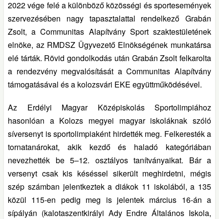
2022 vége felé a különböző közösségi és sportesemények
szervezésében nagy tapasztalattal rendelkező Grabán
Zsolt, a Communitas Alapítvány Sport szaktestületének
elnöke, az RMDSZ Ügyvezető Elnökségének munkatársa
elé tárták. Rövid gondolkodás után Grabán Zsolt felkarolta
a rendezvény megvalósítását a Communitas Alapítvány
támogatásával és a kolozsvári EKE együttműködésével.
Az Erdélyi Magyar Középiskolás Sportolimpiához
hasonlóan a Kolozs megyei magyar iskoláknak szóló
síversenyt is sportolimpiaként hirdették meg. Felkeresték a
tornatanárokat, akik kezdő és haladó kategóriában
nevezhették be 5–12. osztályos tanítványaikat. Bár a
versenyt csak kis késéssel sikerült meghirdetni, mégis
szép számban jelentkeztek a diákok 11 iskolából, a 135
közül 115-en pedig meg is jelentek március 16-án a
sípályán (kalotaszentkirályi Ady Endre Általános Iskola,