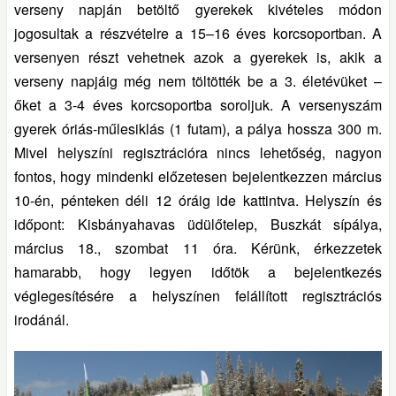
verseny napján betöltő gyerekek kivételes módon
jogosultak a részvételre a 15–16 éves korcsoportban. A
versenyen részt vehetnek azok a gyerekek is, akik a
verseny napjáig még nem töltötték be a 3. életévüket –
őket a 3-4 éves korcsoportba soroljuk. A versenyszám
gyerek óriás-műlesiklás (1 futam), a pálya hossza 300 m.
Mivel helyszíni regisztrációra nincs lehetőség, nagyon
fontos, hogy mindenki előzetesen bejelentkezzen március
10-én, pénteken déli 12 óráig ide kattintva. Helyszín és
időpont: Kisbányahavas üdülőtelep, Buszkát sípálya,
március 18., szombat 11 óra. Kérünk, érkezzetek
hamarabb, hogy legyen időtök a bejelentkezés
véglegesítésére a helyszínen felállított regisztrációs
irodánál.