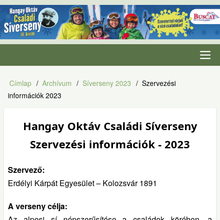
Ugrás
a
tartalomra
Fő
Címlap
Archívum
Síverseny 2023
Szervezési
Morzsa
navigáció
információk 2023
Hangay Oktáv Családi Síverseny
Szervezési információk - 2023
Szervező:
Erdélyi Kárpát Egyesület – Kolozsvár 1891
A vers
eny célja:
Az alpesi sí népszerűsítése a családok körében, a