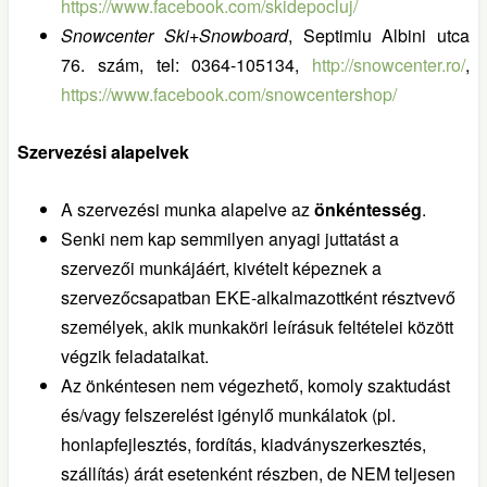
https://www.facebook.com/skidepocluj/
Snowcenter Ski+Snowboard
, Septimiu Albini utca
76. szám, tel: 0364-105134,
http://snowcenter.ro/
,
https://www.facebook.com/snowcentershop/
Szervezési alapelvek
A szervezési munka alapelve az
önkéntesség
.
Senki nem kap semmilyen anyagi juttatást a
szervezői munkájáért, kivételt képeznek a
szervezőcsapatban EKE-alkalmazottként résztvevő
személyek, akik munkaköri leírásuk feltételei között
végzik feladataikat.
Az önkéntesen nem végezhető, komoly szaktudást
és/vagy felszerelést igénylő munkálatok (pl.
honlapfejlesztés, fordítás, kiadványszerkesztés,
szállítás) árát esetenként részben, de NEM teljesen