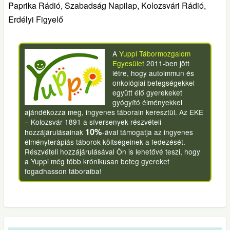
Paprika Rádió, Szabadság Napilap, Kolozsvári Rádió,
Erdélyi Figyelő
A
Yuppi Tábormozgalom
Egyesület
2011-ben jött
létre, hogy autoimmun és
onkológiai betegségekkel
együtt élő gyerekeket
gyógyító élményekkel
ajándékozza meg, ingyenes táborain keresztül. Az EKE
– Kolozsvár 1891 a síversenyek részvételi
10%
hozzájárulásainak
-ával támogatja az ingyenes
élményterápiás táborok költségeinek a fedezését.
Részvételi hozzájárulásával Ön is lehetővé teszi, hogy
a Yuppi még több krónikusan beteg gyereket
fogadhasson táboraiba!