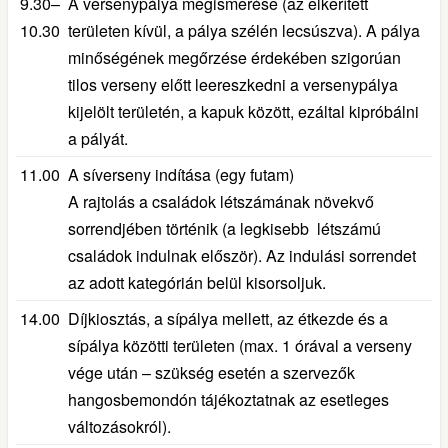
9.30–
A versenypálya megismerése (az elkerített
10.30
területen kívül, a pálya szélén lecsúszva). A pálya
minőségének megőrzése érdekében szigorúan
tilos verseny előtt leereszkedni a versenypálya
kijelölt területén, a kapuk között, ezáltal kipróbálni
a pályát.
11.00
A síverseny indítása (egy futam)
A rajtolás a családok létszámának növekvő
sorrendjében történik (a legkisebb létszámú
családok indulnak először). Az indulási sorrendet
az adott kategórián belül kisorsoljuk.
14.00
Díjkiosztás, a sípálya mellett, az étkezde és a
sípálya közötti területen (max. 1 órával a verseny
vége után – szükség esetén a szervezők
hangosbemondón tájékoztatnak az esetleges
változásokról).