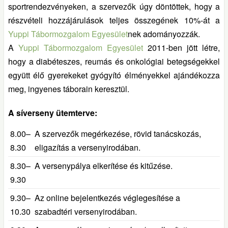
sportrendezvényeken, a szervezők úgy döntöttek, hogy a
részvételi hozzájárulások teljes összegének 10%-át a
Yuppi Tábormozgalom Egyesület
nek adományozzák.
A
Yuppi Tábormozgalom Egyesület
2011-ben jött létre,
hogy a diabéteszes, reumás és onkológiai betegségekkel
együtt élő gyerekeket gyógyító élményekkel ajándékozza
meg, ingyenes táborain keresztül.
A síverseny ütemterve:
8.00–
A szervezők megérkezése, rövid tanácskozás,
8.30
eligazítás a versenyirodában.
8.30–
A versenypálya elkerítése és kitűzése.
9.30
9.30–
Az online bejelentkezés véglegesítése a
10.30
szabadtéri versenyirodában.