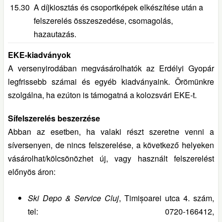
15.30
A díjkiosztás és csoportképek elkészítése után a
felszerelés összeszedése, csomagolás,
hazautazás.
EKE-kiadványok
A versenyirodában megvásárolhatók az Erdélyi Gyopár
legfrissebb számai és egyéb kiadványaink. Örömünkre
szolgálna, ha ezúton is támogatná a kolozsvári EKE-t.
Sífelszerelés beszerzése
Abban az esetben, ha valaki részt szeretne venni a
síversenyen, de nincs felszerelése, a következő helyeken
vásárolhat/kölcsönözhet új, vagy használt felszerelést
előnyös áron:
Ski Depo & Service Cluj
, Timișoarei utca 4. szám,
tel: 0720-166412,