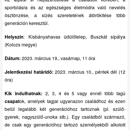
sportolásra és az egészséges életmódra való nevelés
ösztönzése, a sízés szeretetének átörökítése több
generáción keresztül.
Helyszín
: Kisbányahavas üdülőtelep, Buszkát sípálya
(Kolozs megye)
Dátum:
2023. március 19., vasárnap, 11 óra
Jelentkezési határidő:
2023. március 10., péntek dél (12
óra)
Kik indulhatnak:
2, 3, 4 és 5 vagy ennél több tagú
csapat
ok, amelyek tagjai ugyanazon családhoz és ezen
belül legalább két generációhoz tartoznak (pl. szülő-
gyerek, nagyszülő-unoka stb.). Egy családból származó,
de csak egy generációhoz tartozó személyekből alkotott