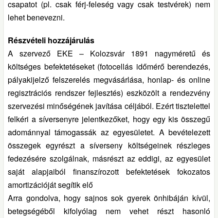
csapatot (pl. csak férj-feleség vagy csak testvérek) nem
lehet benevezni.
Részvételi hozzájárulás
A szervező EKE – Kolozsvár 1891 nagyméretű és
költséges befektetéseket (fotocellás időmérő berendezés,
pályakijelző felszerelés megvásárlása, honlap- és online
regisztrációs rendszer fejlesztés) eszközölt a rendezvény
szervezési minőségének javítása céljából. Ezért tisztelettel
felkéri a síversenyre jelentkezőket, hogy egy kis összegű
adománnyal támogassák az egyesületet. A bevételezett
összegek egyrészt a síverseny költségeinek részleges
fedezésére szolgálnak, másrészt az eddigi, az egyesület
saját alapjaiból finanszírozott befektetések fokozatos
amortizációját segítik elő
Arra gondolva, hogy sajnos sok gyerek önhibáján kívül,
betegségéből kifolyólag nem vehet részt hasonló