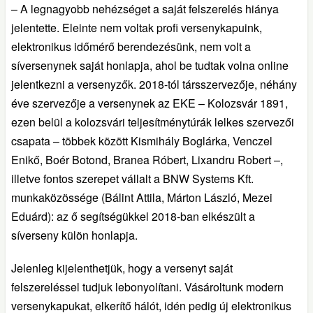
– A legnagyobb nehézséget a saját felszerelés hiánya
jelentette. Eleinte nem voltak profi versenykapuink,
elektronikus időmérő berendezésünk, nem volt a
síversenynek saját honlapja, ahol be tudtak volna online
jelentkezni a versenyzők. 2018-tól társszervezője, néhány
éve szervezője a versenynek az EKE – Kolozsvár 1891,
ezen belül a kolozsvári teljesítménytúrák lelkes szervezői
csapata – többek között Kismihály Boglárka, Venczel
Enikő, Boér Botond, Branea Róbert, Lixandru Robert –,
illetve fontos szerepet vállalt a BNW Systems Kft.
munkaközössége (Bálint Attila, Márton László, Mezei
Eduárd): az ő segítségükkel 2018-ban elkészült a
síverseny külön honlapja.
Jelenleg kijelenthetjük, hogy a versenyt saját
felszereléssel tudjuk lebonyolítani. Vásároltunk modern
versenykapukat, elkerítő hálót, idén pedig új elektronikus