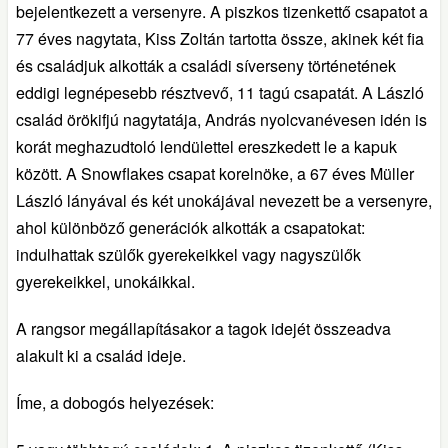
bejelentkezett a versenyre. A piszkos tizenkettő csapatot a
77 éves nagytata, Kiss Zoltán tartotta össze, akinek két fia
és családjuk alkották a családi síverseny történetének
eddigi legnépesebb résztvevő, 11 tagú csapatát. A László
család örökifjú nagytatája, András nyolcvanévesen idén is
korát meghazudtoló lendülettel ereszkedett le a kapuk
között. A Snowflakes csapat korelnöke, a 67 éves Müller
László lányával és két unokájával nevezett be a versenyre,
ahol különböző generációk alkották a csapatokat:
indulhattak szülők gyerekeikkel vagy nagyszülők
gyerekeikkel, unokáikkal.
A rangsor megállapításakor a tagok idejét összeadva
alakult ki a család ideje.
Íme, a dobogós helyezések: