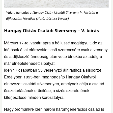
Vidám hangulat a Hangay Oktáv Családi Síverseny V. kiírásán a
díjkiosztást követően (Fotó: Lőrincz Ferenc)
Hangay Oktáv Családi Síverseny – V. kiírás
Március 17-re, vasárnapra a hó kissé meglágyult, de az
időjósok által előrevetített eső szerencsére csak a verseny
és a díjkiosztó ünnepség után vette birtokba az addigra
már elnéptelenedett sípályát.
Idén 17 csapatban 55 versenyző állt rajthoz a sísportot
Erdélyben 1895-ben meghonosító Hangay Oktávról
elnevezett családi síversenyen, amelynek célja a család
összetartásának erősítése, a sízés szeretetének
kiterjesztése minden korosztályra.
Nagy örömünkre idén három háromgenerációs család is