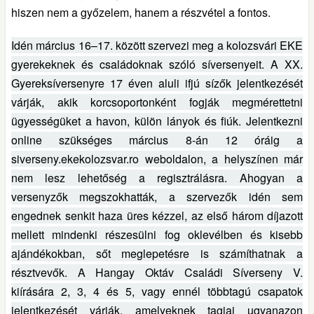
hiszen nem a győzelem, hanem a részvétel a fontos.
Idén március 16–17. között szervezi meg a kolozsvári EKE
gyerekeknek és családoknak szóló síversenyeit. A XX.
Gyereksíversenyre 17 éven aluli ifjú sízők jelentkezését
várják, akik korcsoportonként fogják megmérettetni
ügyességüket a havon, külön lányok és fiúk. Jelentkezni
online szükséges március 8-án 12 óráig a
siverseny.ekekolozsvar.ro weboldalon, a helyszínen már
nem lesz lehetőség a regisztrálásra. Ahogyan a
versenyzők megszokhatták, a szervezők idén sem
engednek senkit haza üres kézzel, az első három díjazott
mellett mindenki részesülni fog oklevélben és kisebb
ajándékokban, sőt meglepetésre is számíthatnak a
résztvevők. A Hangay Oktáv Családi Síverseny V.
kiírására 2, 3, 4 és 5, vagy ennél többtagú csapatok
jelentkezését várják, amelyeknek tagjai ugyanazon