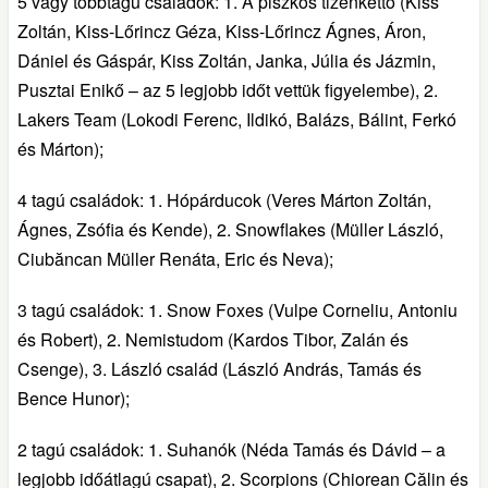
5 vagy többtagú családok: 1. A piszkos tizenkettő (Kiss
Zoltán, Kiss-Lőrincz Géza, Kiss-Lőrincz Ágnes, Áron,
Dániel és Gáspár, Kiss Zoltán, Janka, Júlia és Jázmin,
Pusztai Enikő – az 5 legjobb időt vettük figyelembe), 2.
Lakers Team (Lokodi Ferenc, Ildikó, Balázs, Bálint, Ferkó
és Márton);
4 tagú családok: 1. Hópárducok (Veres Márton Zoltán,
Ágnes, Zsófia és Kende), 2. Snowflakes (Müller László,
Ciubăncan Müller Renáta, Eric és Neva);
3 tagú családok: 1. Snow Foxes (Vulpe Corneliu, Antoniu
és Robert), 2. Nemistudom (Kardos Tibor, Zalán és
Csenge), 3. László család (László András, Tamás és
Bence Hunor);
2 tagú családok: 1. Suhanók (Néda Tamás és Dávid – a
legjobb időátlagú csapat), 2. Scorpions (Chiorean Călin és