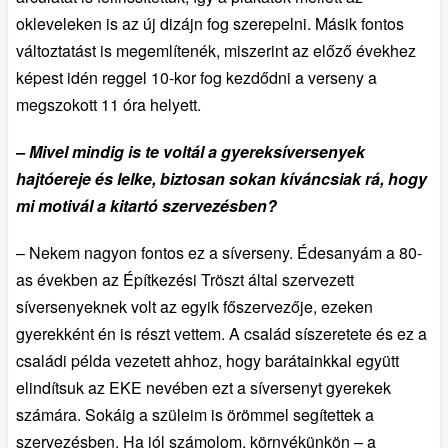
okleveleken is az új dizájn fog szerepelni. Másik fontos
változtatást is megemlítenék, miszerint az előző évekhez
képest idén reggel 10-kor fog kezdődni a verseny a
megszokott 11 óra helyett.
– Mivel mindig is te voltál a gyereksíversenyek
hajtóereje és lelke, biztosan sokan kíváncsiak rá, hogy
mi motivál a kitartó szervezésben?
– Nekem nagyon fontos ez a síverseny. Édesanyám a 80-
as években az Építkezési Tröszt által szervezett
síversenyeknek volt az egyik főszervezője, ezeken
gyerekként én is részt vettem. A család síszeretete és ez a
családi példa vezetett ahhoz, hogy barátainkkal együtt
elindítsuk az EKE nevében ezt a síversenyt gyerekek
számára. Sokáig a szüleim is örömmel segítettek a
szervezésben. Ha jól számolom, környékünkön – a