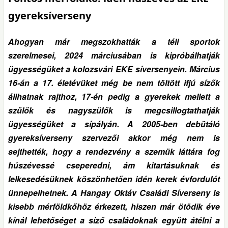
gyereksíverseny
Ahogyan már megszokhatták a téli sportok
szerelmesei, 2024 márciusában is kipróbálhatják
ügyességüket a kolozsvári EKE síversenyein. Március
16-án a 17. életévüket még be nem töltött ifjú sízők
állhatnak rajthoz, 17-én pedig a gyerekek mellett a
szülők és nagyszülők is megcsillogtathatják
ügyességüket a sípályán. A 2005-ben debütáló
gyereksíverseny szervezői akkor még nem is
sejthették, hogy a rendezvény a szemük láttára fog
húszévessé cseperedni, ám kitartásuknak és
lelkesedésüknek köszönhetően idén kerek évfordulót
ünnepelhetnek. A Hangay Oktáv Családi Síverseny is
kisebb mérföldkőhöz érkezett, hiszen már ötödik éve
kínál lehetőséget a síző családoknak együtt átélni a