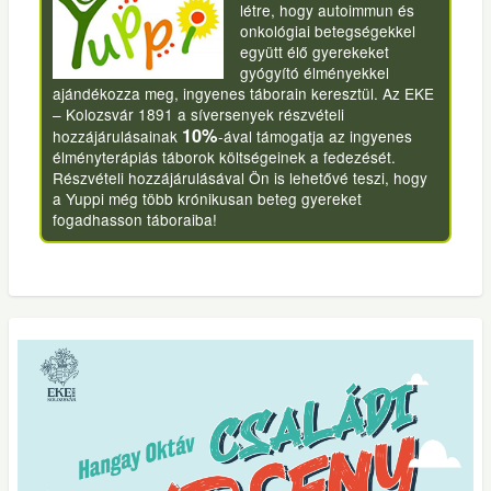
létre, hogy autoimmun és
onkológiai betegségekkel
együtt élő gyerekeket
gyógyító élményekkel
ajándékozza meg, ingyenes táborain keresztül. Az EKE
– Kolozsvár 1891 a síversenyek részvételi
10%
hozzájárulásainak
-ával támogatja az ingyenes
élményterápiás táborok költségeinek a fedezését.
Részvételi hozzájárulásával Ön is lehetővé teszi, hogy
a Yuppi még több krónikusan beteg gyereket
fogadhasson táboraiba!