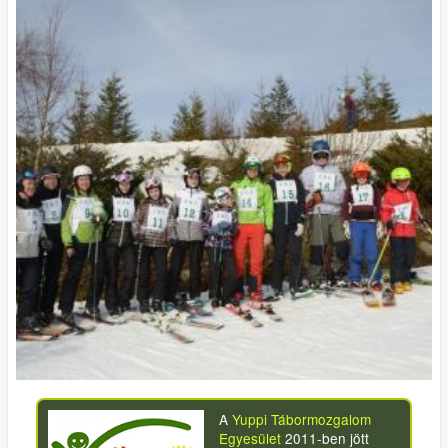
A
Yuppi Tábormozgalom
Egyesület
2011-ben jött