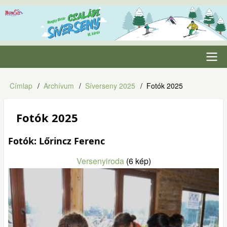
Ugrás
a
tartalomra
Fő
Címlap
Archívum
Síverseny 2025
Fotók 2025
Morzsa
navigáció
Fotók 2025
Fotók: Lőrincz Ferenc
Versenyiroda
(6 kép)