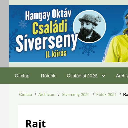
Ugrás
a
tartalomra
Fő
Címlap
Rólunk
Családisí 2026
Archí
navigáció
Címlap
Archívum
Síverseny 2021
Fotók 2021
Ra
Morzsa
Rajt