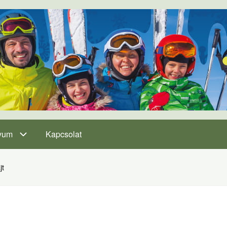
vum
Kapcsolat
jt